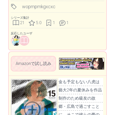
wopmpmkgxcxc
シリーズ集計
21
5.0
1
1
反応したユーザ
Amazonで試し読み
金も予定もない八虎は
藝大2年の夏休みを作品
制作のため級友の故
郷・広島で過ごすこと
に。そこで彼らの夢の